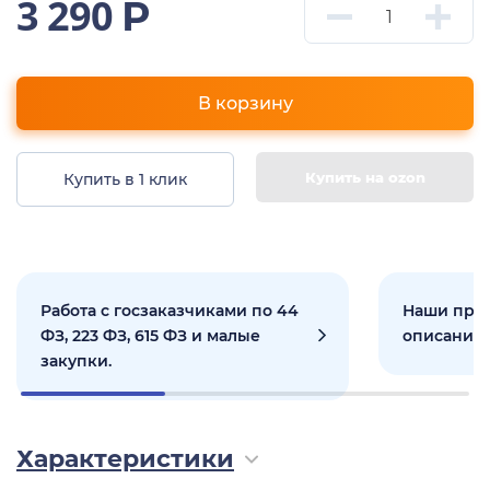
3 290
Р
В корзину
Купить на ozon
Купить в 1 клик
Работа с госзаказчиками по 44
Наши прое
ФЗ, 223 ФЗ, 615 ФЗ и малые
описанием
закупки.
Характеристики