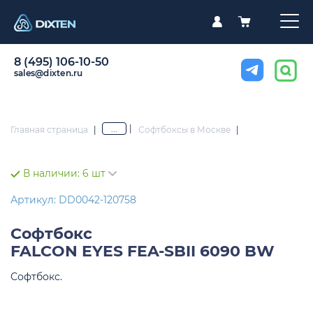
8 (495) 106-10-50
sales@dixten.ru
|
...
Главная страница
|
Софтбоксы в Москве
|
В наличии:
6 шт
Артикул: DD0042-120758
Софтбокс
FALCON EYES FEA-SBII 6090 BW
Софтбокс.