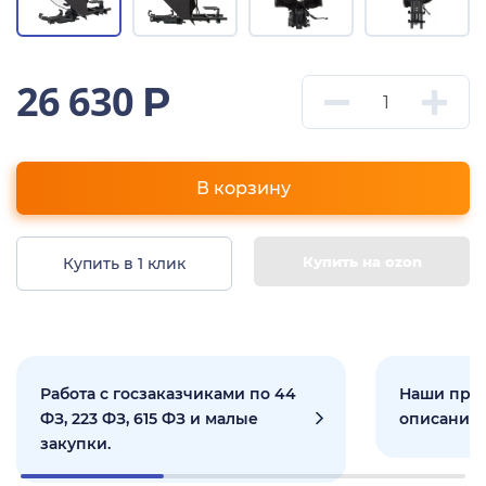
26 630
Р
В корзину
Купить на ozon
Купить в 1 клик
Работа с госзаказчиками по 44
Наши прое
ФЗ, 223 ФЗ, 615 ФЗ и малые
описанием
закупки.