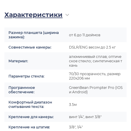
Характеристики
Размер планшета (ширина
от 6 до 11 дюймов
зажима):
Совместимые камеры:
DSLR/ENG весом до 2.5 кг
алюминиевый сплав; оптиче
Материал:
ское стекло; синтетическая т
кань
70/30 прозрачность; размер
Параметры стекла:
220x206 мм
Программное
GreenBean Prompter Pro (IOS
обеспечение:
и Android)
Комфортный диапазон
3.5м
считывания текста:
Крепление для камеры:
винт 1/4", винт 3/8"
Крепление на штатив:
3/8", 1/4"