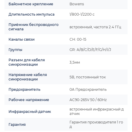
Байонетное крепление
Bowens
Длительность импульса
1/800-1/2200 с
Приёмник беспроводного
встроенный, частота 2.4 ГГц
сигнала
Каналы связи
СН: 00-15
Группы
GR: A/B/C/D/E/F/G/H/I/J
Разъем для кабеля
3,5мм
синхронизации
Напряжение кабеля
5B, постоянный ток
синхронизации
Предохранитель
0A Предохранитель
Рабочее напряжение
AC90-265V 50 / 60Hz
встроенный инфракрасный д
Инфракрасный датчик
атчик
Гарантия производителя 1 го
Гарантия
д