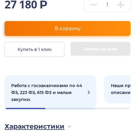
27 180
Р
В корзину
Купить на ozon
Купить в 1 клик
Работа с госзаказчиками по 44
Наши прое
ФЗ, 223 ФЗ, 615 ФЗ и малые
описанием
закупки.
Характеристики