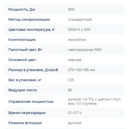
Мощность, Дж
300
Метод синхронизации
стандартный
Цветовая температура, K
5500 K ± 200
Комплектация
моноблок
Пилотный свет, Вт
светодиодная 15Вт
Основной цвет
черный
Размер в упаковке, ДxШxВ
270×130×195 мм
Вес в упаковке, кг
1,55
Ведущее число
60
ручное: 1.0-7.0, с шагом 1 ступ
Управление мощностью
ень / 0,1 ступень
Время перезарядки
0.1-0.7 с
Режимы вспышки
ручной