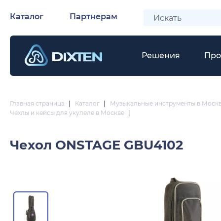
Каталог
Партнерам
Решения
Про
Главная страница
|
Каталог
|
Музыкальные инструменты в Моск
Чехлы и кейсы для укулеле в Москве
|
Чехол
ONSTAGE GBU4102