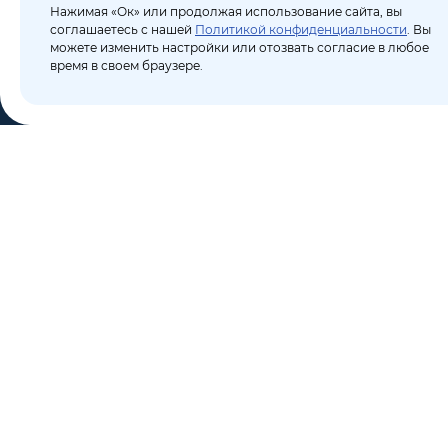
Нажимая «Ок» или продолжая использование сайта, вы
соглашаетесь с нашей
Политикой конфиденциальности
. Вы
можете изменить настройки или отозвать согласие в любое
время в своем браузере.
КО
Пор
8 (495) 106-10-50
Бло
sales@dixten.ru
О к
Валдайский проезд, 8,
Кон
Москва, 125445