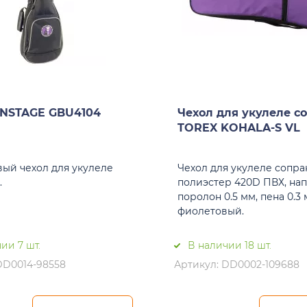
ONSTAGE GBU4104
Чехол для укулеле с
TOREX KOHALA-S VL
ый чехол для укулеле
Чехол для укулеле сопра
.
полиэстер 420D ПВХ, на
поролон 0.5 мм, пена 0.3 
фиолетовый.
ии 7 шт.
В наличии 18 шт.
DD0014-98558
Артикул: DD0002-109688