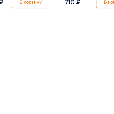
₽
710
₽
В корзину
В ко