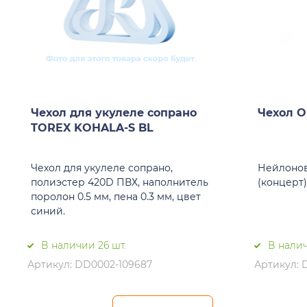
Чехол для укулеле сопрано
Чехол 
TOREX KOHALA-S BL
Чехол для укулеле сопрано,
Нейлонов
полиэстер 420D ПВХ, наполнитель
(концерт)
поролон 0.5 мм, пена 0.3 мм, цвет
синий.
В наличии 26 шт.
В налич
Артикул: DD0002-109687
Артикул: 