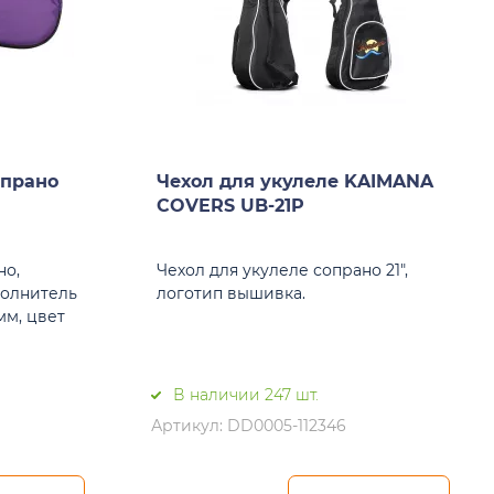
опрано
Чехол для укулеле KAIMANA
COVERS UB-21P
но,
Чехол для укулеле сопрано 21",
полнитель
логотип вышивка.
мм, цвет
В наличии 247 шт.
Артикул: DD0005-112346