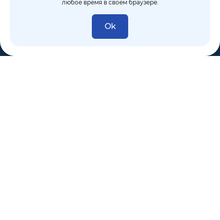
любое время в своем браузере.
Ok
8 (495) 106-10-50
sales@dixten.ru
Валдайский проезд, 8, Москва, 125445
Компания
Решения
Покупателям