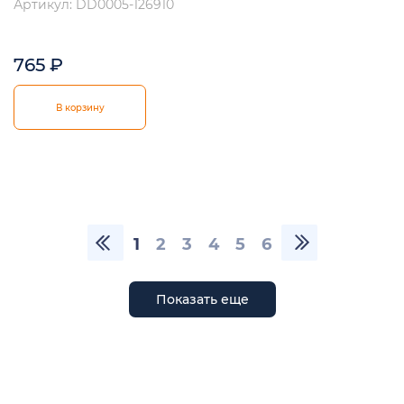
Артикул: DD0005-126910
765
₽
В корзину
1
2
3
4
5
6
Показать еще