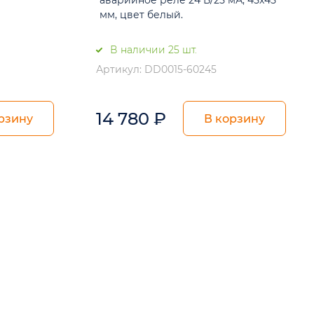
аварийное реле 24 В/25 мА, 45x45
мм, цвет белый.
В наличии 25 шт.
Артикул: DD0015-60245
14 780
₽
рзину
В корзину