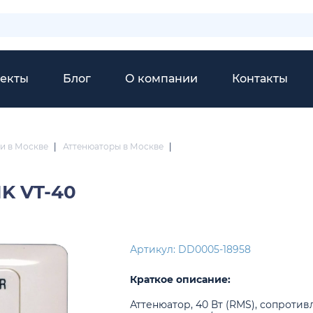
екты
Блог
О компании
Контакты
и в Москве
|
Аттенюаторы в Москве
|
K VT-40
Артикул: DD0005-18958
Краткое описание:
Аттенюатор, 40 Вт (RMS), сопротив