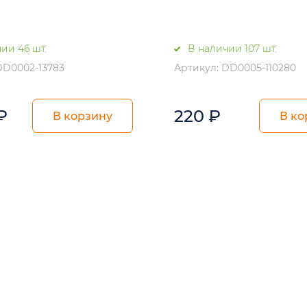
ии 46 шт.
В наличии 107 шт.
DD0002-13783
Артикул: DD0005-110280
₽
220
₽
В корзину
В ко