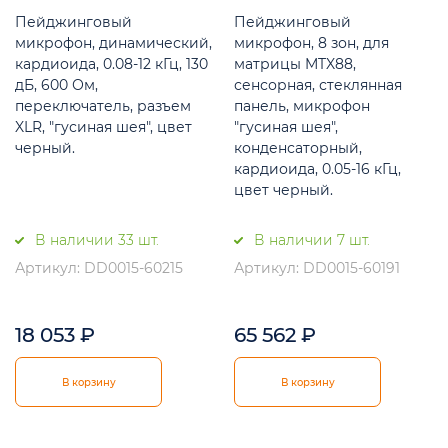
Пейджинговый
Пейджинговый
микрофон, динамический,
микрофон, 8 зон, для
кардиоида, 0.08-12 кГц, 130
матрицы MTX88,
дБ, 600 Ом,
сенсорная, стеклянная
переключатель, разъем
панель, микрофон
XLR, "гусиная шея", цвет
"гусиная шея",
черный.
конденсаторный,
кардиоида, 0.05-16 кГц,
цвет черный.
В наличии 33 шт.
В наличии 7 шт.
Артикул: DD0015-60215
Артикул: DD0015-60191
18 053
₽
65 562
₽
В корзину
В корзину