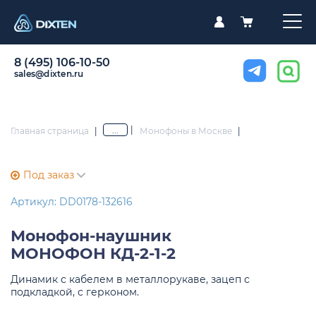
8 (495) 106-10-50
sales@dixten.ru
|
...
Главная страница
|
Монофоны в Москве
|
Под заказ
Артикул: DD0178-132616
Монофон-наушник
МОНОФОН КД-2-1-2
Динамик с кабелем в металлорукаве, зацеп с
подкладкой, с герконом.