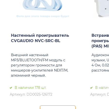
Настенный проигрыватель
Встраи
CVGAUDIO NVC-SRC-BL
проигр
(PAS) M
Внешний настенный
Аудиокон
MP3/BLUETOOTH/FM модуль с
музыки, U
регулятором громкости для
4 Ом, 0.0
микшеров-усилителей NEXT/M,
расстояни
алюминий черный.
В наличии 178 шт.
В налич
Артикул: DD0025-126172
Артикул: 