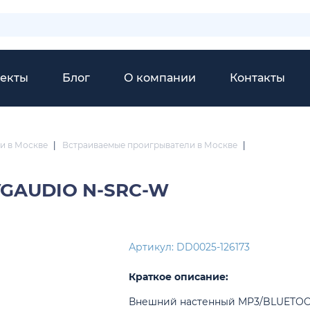
екты
Блог
О компании
Контакты
и в Москве
|
Встраиваемые проигрыватели в Москве
|
GAUDIO N-SRC-W
Артикул: DD0025-126173
Краткое описание:
Внешний настенный MP3/BLUETO