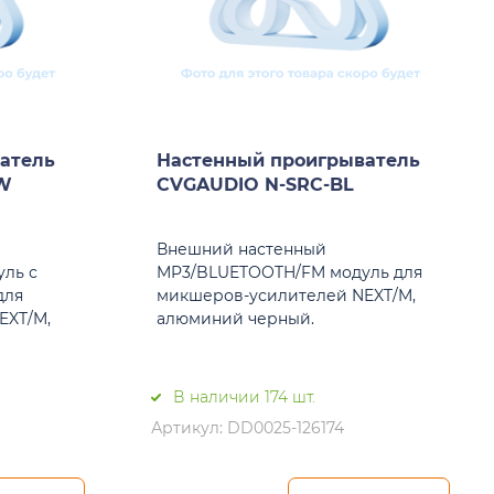
атель
Настенный проигрыватель
W
CVGAUDIO N-SRC-BL
Внешний настенный
ль с
MP3/BLUETOOTH/FM модуль для
для
микшеров-усилителей NEXT/M,
EXT/M,
алюминий черный.
В наличии 174 шт.
Артикул: DD0025-126174