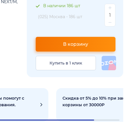
 NEXT/M,
В наличии 186 шт
(025) Москва -
186 шт
В корзину
Купить в 1 клик
 помогут с
Скидка от 5% до 10% при зака
ования.
корзины от 30000Р