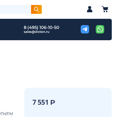
8 (495) 106-10-50
sales@dixten.ru
7 551
Р
OTH/FM