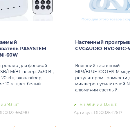
ваемый
Настенный проигрыв
ыватель PASYSTEM
CVGAUDIO NVC-SRC-
INI-60W
троллер для фоновой
Внешний настенный
SB/FM/BT-плеер, 2x30 Вт,
MP3/BLUETOOTH/FM моду
2-20 кГц, эквалайзер,
регулятором громкости 
е 10 м, цвет белый.
микшеров-усилителей N
алюминий светлый.
ии 93 шт.
В наличии 135 шт.
DD0022-56090
Артикул: DD0025-126171