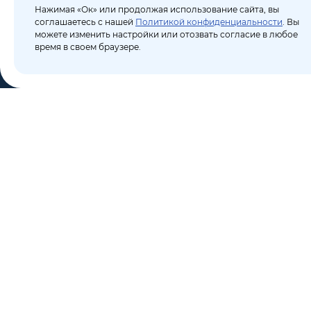
Нажимая «Ок» или продолжая использование сайта, вы
соглашаетесь с нашей
Политикой конфиденциальности
. Вы
можете изменить настройки или отозвать согласие в любое
время в своем браузере.
КО
Пор
8 (495) 106-10-50
Бло
sales@dixten.ru
О к
Валдайский проезд, 8,
Кон
Москва, 125445