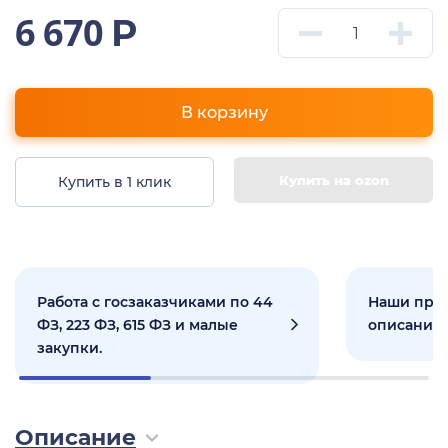
6 670
Р
В корзину
Купить на ozon
Купить в 1 клик
Работа с госзаказчиками по 44
Наши прое
ФЗ, 223 ФЗ, 615 ФЗ и малые
описанием
закупки.
Описание