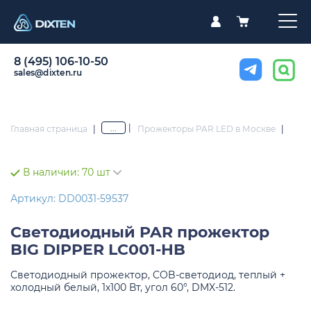
8 (495) 106-10-50
sales@dixten.ru
|
...
Главная страница
|
Прожекторы PAR LED в Москве
|
В наличии:
70 шт
Артикул: DD0031-59537
Светодиодный PAR прожектор
BIG DIPPER LC001-HB
Светодиодный прожектор, COB-светодиод, теплый +
холодный белый, 1х100 Вт, угол 60°, DMX-512.