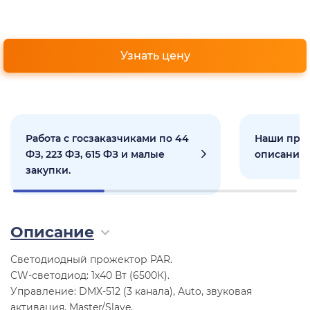
Узнать цену
Работа с госзаказчиками по 44
Наши прое
ФЗ, 223 ФЗ, 615 ФЗ и малые
описанием
закупки.
Описание
Светодиодный прожектор PAR.
CW-светодиод: 1х40 Вт (6500К).
Управление: DMX-512 (3 канала), Auto, звуковая
активация, Master/Slave.