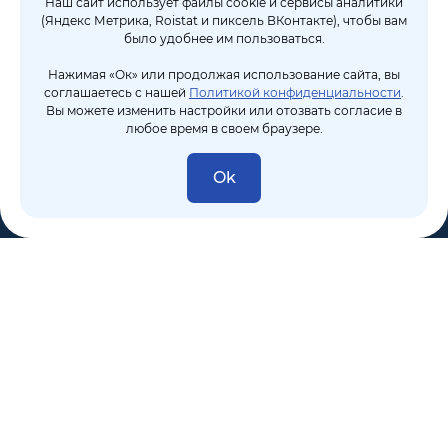
Наш сайт использует файлы cookie и сервисы аналитики
(Яндекс Метрика, Roistat и пиксель ВКонтакте), чтобы вам
было удобнее им пользоваться.
Нажимая «Ок» или продолжая использование сайта, вы
соглашаетесь с нашей
Политикой конфиденциальности
.
Вы можете изменить настройки или отозвать согласие в
любое время в своем браузере.
Ok
8 (495) 106-10-50
sales@dixten.ru
Валдайский проезд, 8, Москва, 125445