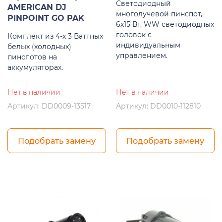
Светодиодный
AMERICAN DJ
многолучевой пинспот,
PINPOINT GO PAK
6х15 Вт, WW светодиодных
головок с
Комплект из 4-х 3 Ваттных
индивидуальным
белых (холодных)
управлением.
пинспотов на
аккумуляторах.
Нет в наличии
Нет в наличии
Артикул: DD0009-13517
Артикул: DD0010-112810
Подобрать замену
Подобрать замену