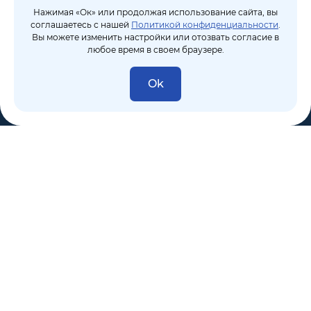
Нажимая «Ок» или продолжая использование сайта, вы
соглашаетесь с нашей
Политикой конфиденциальности
.
Вы можете изменить настройки или отозвать согласие в
любое время в своем браузере.
Ok
8 (495) 106-10-50
sales@dixten.ru
Валдайский проезд, 8, Москва, 125445
Компания
Решения