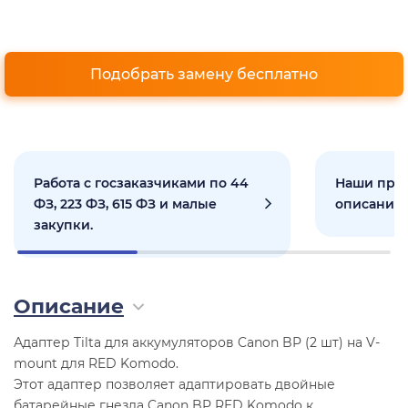
Подобрать замену бесплатно
Работа с госзаказчиками по 44
Наши прое
ФЗ, 223 ФЗ, 615 ФЗ и малые
описанием
закупки.
Описание
Адаптер Tilta для аккумуляторов Canon BP (2 шт) на V-
mount для RED Komodo.
Этот адаптер позволяет адаптировать двойные
батарейные гнезда Canon BP RED Komodo к