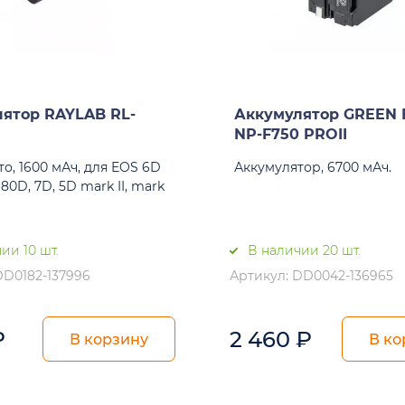
ятор RAYLAB RL-
Аккумулятор GREEN
NP-F750 PROII
о, 1600 мАч, для EOS 6D
Аккумулятор, 6700 мАч.
 80D, 7D, 5D mark II, mark
ии 10 шт.
В наличии 20 шт.
DD0182-137996
Артикул: DD0042-136965
₽
2 460
₽
В корзину
В ко