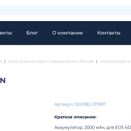
екты
Блог
О компании
Контакты
е
|
Аксессуары для фото и видеосъемки в Москве
|
Аккумуляторы и 
6N
Артикул: DD0182-137997
Краткое описание:
Аккумулятор, 2000 мАч, для EOS 6D