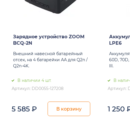
Зарядное устройство ZOOM
Аккумул
BCQ-2N
LPE6
Внешний навесной батарейный
Аккумулят
отсек, на 4 батарейки АА для Q2n /
60D, 70D,
Q2n-4K.
III.
В наличии 4 шт.
В налич
Артикул: DD0055-127208
Артикул: 
5 585
₽
1 250
В корзину