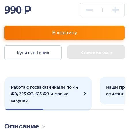
990
Р
В корзину
Купить на ozon
Купить в 1 клик
Работа с госзаказчиками по 44
Наши прое
ФЗ, 223 ФЗ, 615 ФЗ и малые
описанием
закупки.
Описание