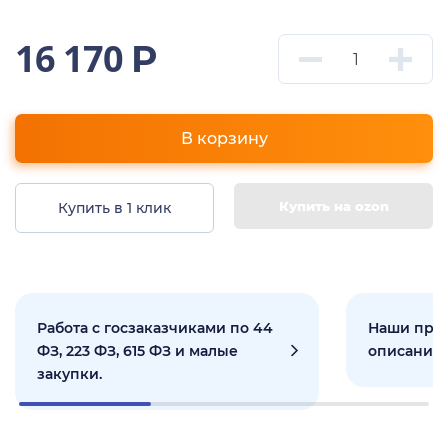
16 170
Р
В корзину
Купить на ozon
Купить в 1 клик
Работа с госзаказчиками по 44
Наши прое
ФЗ, 223 ФЗ, 615 ФЗ и малые
описанием
закупки.