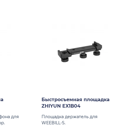
на
Быстросъемная площадка
ZHIYUN EX1B04
фона для
Площадка держатель для
ор.
WEEBILL-S.