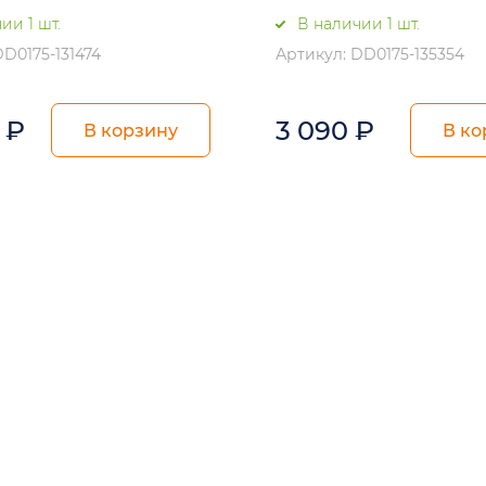
ии 1 шт.
В наличии 1 шт.
DD0175-131474
Артикул: DD0175-135354
0
₽
3 090
₽
В корзину
В ко