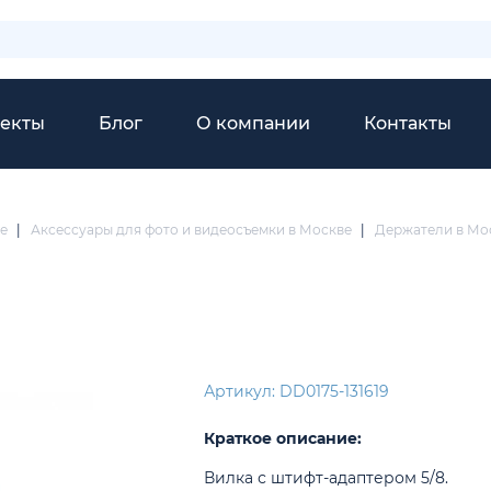
екты
Блог
О компании
Контакты
е
|
Аксессуары для фото и видеосъемки в Москве
|
Держатели в Мо
Артикул: DD0175-131619
Краткое описание:
Вилка с штифт-адаптером 5/8.