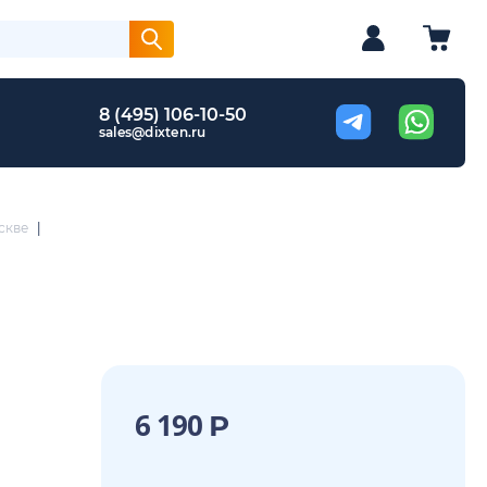
8 (495) 106-10-50
sales@dixten.ru
скве
|
6 190
Р