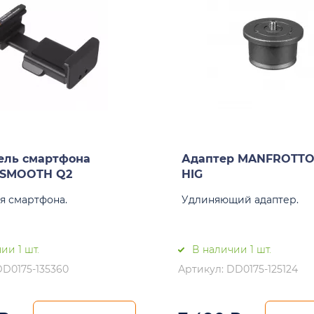
ель смартфона
Адаптер MANFROTTO
 SMOOTH Q2
HIG
я смартфона.
Удлиняющий адаптер.
ии 1 шт.
В наличии 1 шт.
DD0175-135360
Артикул: DD0175-125124