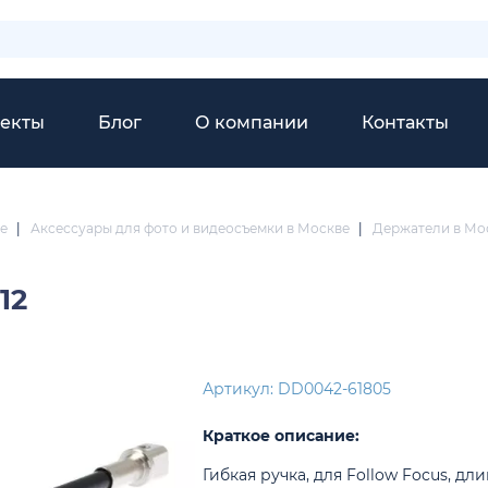
екты
Блог
О компании
Контакты
е
|
Аксессуары для фото и видеосъемки в Москве
|
Держатели в Мо
12
Артикул: DD0042-61805
Краткое описание:
Гибкая ручка, для Follow Focus, дли