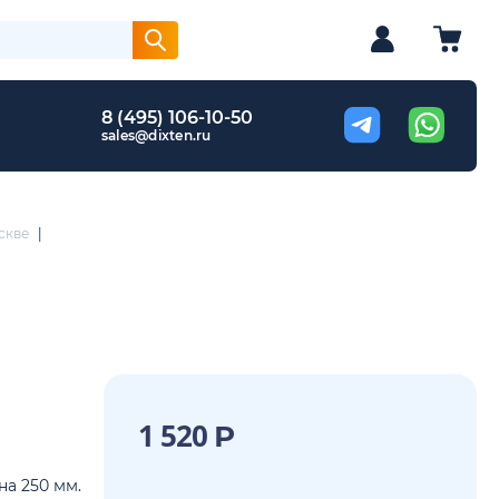
8 (495) 106-10-50
sales@dixten.ru
скве
|
1 520
Р
на 250 мм.