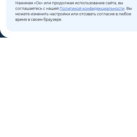
Нажимая «Ок» или продолжая использование сайта, вы
соглашаетесь с нашей
Политикой конфиденциальности
. Вы
можете изменить настройки или отозвать согласие в любое
время в своем браузере.
КО
Пор
8 (495) 106-10-50
Бло
sales@dixten.ru
О к
Валдайский проезд, 8,
Кон
Москва, 125445