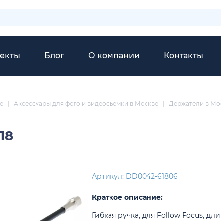
екты
Блог
О компании
Контакты
е
|
Аксессуары для фото и видеосъемки в Москве
|
Держатели в Мо
18
Артикул: DD0042-61806
Краткое описание:
Гибкая ручка, для Follow Focus, дл