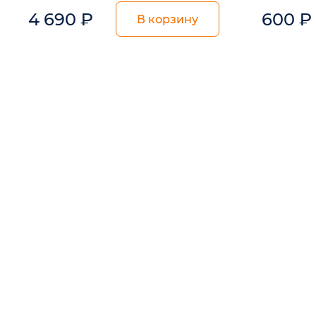
4 690
₽
600
₽
В корзину