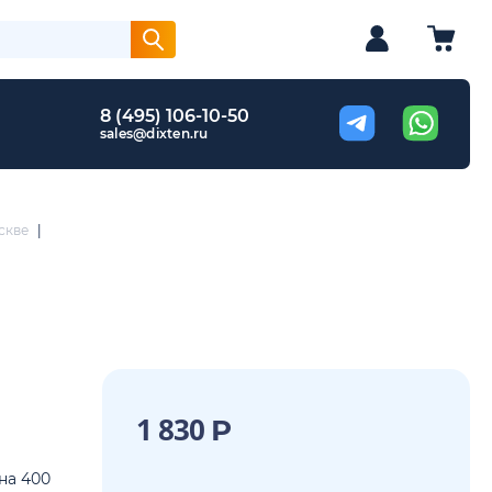
8 (495) 106-10-50
sales@dixten.ru
скве
|
1 830
Р
ина 400