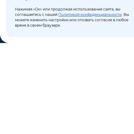
Нажимая «Ок» или продолжая использование сайта, вы
соглашаетесь с нашей
Политикой конфиденциальности
. Вы
можете изменить настройки или отозвать согласие в любое
время в своем браузере.
КО
Пор
8 (495) 106-10-50
Бло
sales@dixten.ru
О к
Валдайский проезд, 8,
Кон
Москва, 125445