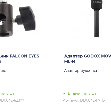
дник FALCON EYES
Адаптер GODOX MOV
4
ML-H
ик.
Адаптер рукоятка.
ии 6 шт.
В наличии 5 шт.
DD0042-62377
Артикул: DD0042-117113