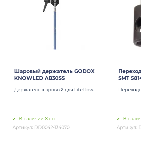
Шаровый держатель GODOX
Перехо
KNOWLED AB30SS
SMT 581
Держатель шаровый для LiteFlow.
Переходн
В наличии 8 шт.
В налич
Артикул: DD0042-134070
Артикул: 