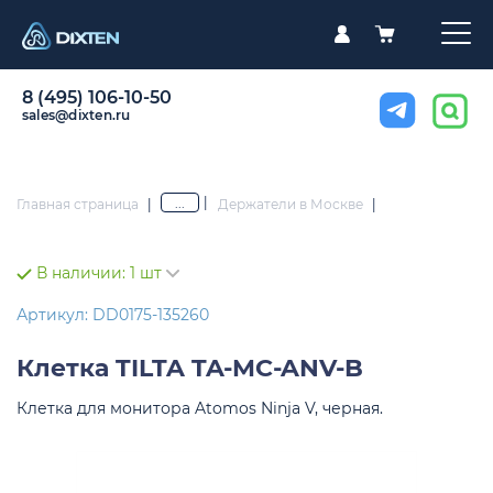
8 (495) 106-10-50
sales@dixten.ru
|
...
Главная страница
|
Держатели в Москве
|
В наличии:
1 шт
Артикул: DD0175-135260
Клетка
TILTA TA-MC-ANV-B
Клетка для монитора Atomos Ninja V, черная.