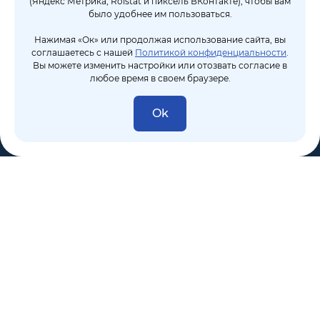
(Яндекс Метрика, Roistat и пиксель ВКонтакте), чтобы вам
было удобнее им пользоваться.
Нажимая «Ок» или продолжая использование сайта, вы
соглашаетесь с нашей
Политикой конфиденциальности
.
Вы можете изменить настройки или отозвать согласие в
любое время в своем браузере.
Ok
8 (495) 106-10-50
sales@dixten.ru
Валдайский проезд, 8, Москва, 125445
Компания