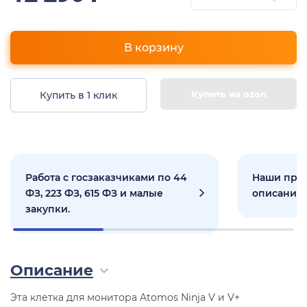
В корзину
Купить на ozon
Купить в 1 клик
Работа с госзаказчиками по 44
Наши прое
ФЗ, 223 ФЗ, 615 ФЗ и малые
описанием
закупки.
Описание
Эта клетка для монитора Atomos Ninja V и V+