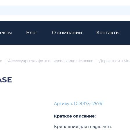
екты
Блог
О компании
Контакты
е
|
Аксессуары для фото и видеосъемки в Москве
|
Держатели в Мо
ASE
Артикул: DD0175-125761
Краткое описание:
Крепление для magic arm.