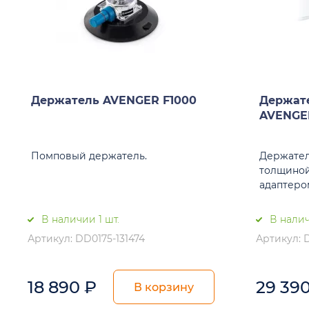
Держатель AVENGER F1000
Держате
AVENGER
Помповый держатель.
Держател
толщиной
адаптером
В наличии 1 шт.
В налич
Артикул: DD0175-131474
Артикул: 
18 890
₽
29 39
В корзину