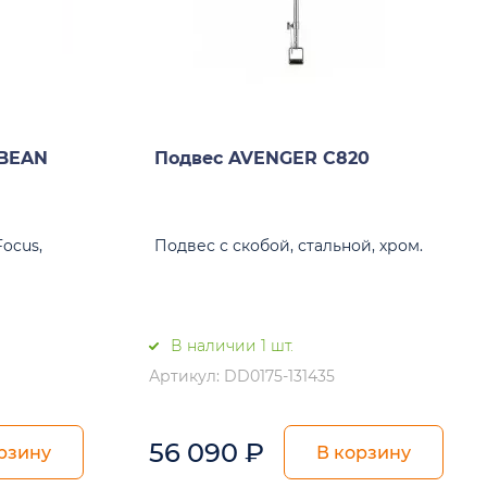
 BEAN
Подвес AVENGER C820
Focus,
Подвес с скобой, стальной, хром.
В наличии 1 шт.
Артикул: DD0175-131435
56 090
₽
рзину
В корзину