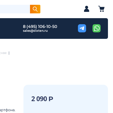
8 (495) 106-10-50
sales@dixten.ru
скве
|
2 090
Р
артфона.