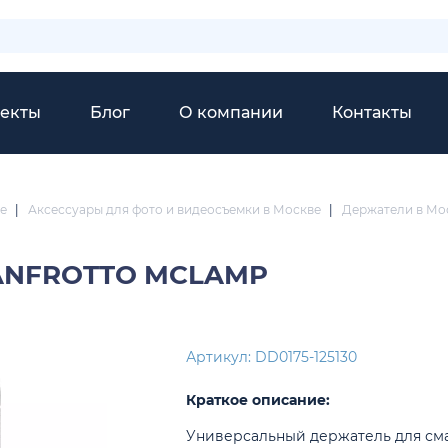
екты
Блог
О компании
Контакты
е
|
Аксессуары для фото и видеосъемки в Москве
|
Держатели в Мо
NFROTTO MCLAMP
Артикул: DD0175-125130
Краткое описание:
Универсальный держатель для см