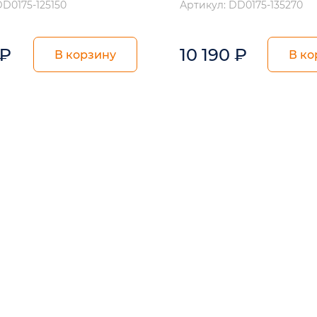
DD0175-125150
Артикул: DD0175-135270
₽
10 190
₽
В корзину
В ко