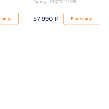
Артикул: DD0175-125098
57 990
₽
рзину
В корзину