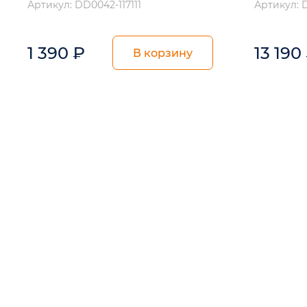
Артикул: DD0042-117111
Артикул: 
1 390
₽
13 190
В корзину