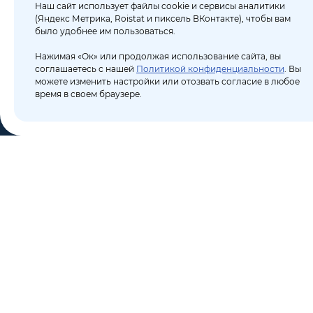
Наш сайт использует файлы cookie и сервисы аналитики
(Яндекс Метрика, Roistat и пиксель ВКонтакте), чтобы вам
было удобнее им пользоваться.
Нажимая «Ок» или продолжая использование сайта, вы
соглашаетесь с нашей
Политикой конфиденциальности
. Вы
можете изменить настройки или отозвать согласие в любое
время в своем браузере.
КО
Пор
8 (495) 106-10-50
Бло
sales@dixten.ru
О к