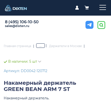
8 (495) 106-10-50
sales@dixten.ru
|
...
Главная страница
|
Держатели в Москве
|
В наличии:
5 шт
Артикул: DD0042-120712
Накамерный держатель
GREEN BEAN ARM 7 ST
Накамерный держатель.