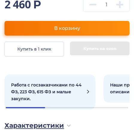
2 460
Р
В корзину
Купить на ozon
Купить в 1 клик
Работа с госзаказчиками по 44
Наши прое
ФЗ, 223 ФЗ, 615 ФЗ и малые
описанием
закупки.
Характеристики