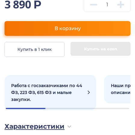
3 890
Р
В корзину
Купить на ozon
Купить в 1 клик
Работа с госзаказчиками по 44
Наши прое
ФЗ, 223 ФЗ, 615 ФЗ и малые
описанием
закупки.
Характеристики