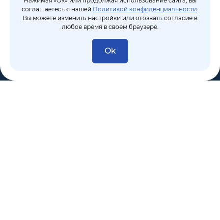
Нажимая «Ок» или продолжая использование сайта, вы
соглашаетесь с нашей
Политикой конфиденциальности
.
Вы можете изменить настройки или отозвать согласие в
любое время в своем браузере.
Ok
8 (495) 106-10-50
sales@dixten.ru
Валдайский проезд, 8, Москва, 125445
Компания
Решения