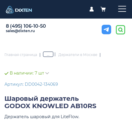
8 (495) 106-10-50
sales@dixten.ru
|
...
Главная страница
|
Держатели в Москве
|
В наличии:
7 шт
Артикул: DD0042-134069
Шаровый держатель
GODOX KNOWLED AB10RS
Держатель шаровый для LiteFlow.