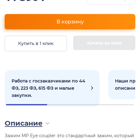
В корзину
Купить на ozon
Купить в 1 клик
Работа с госзаказчиками по 44
Наши прое
ФЗ, 223 ФЗ, 615 ФЗ и малые
описанием
закупки.
Описание
Зажим MP Eye coupler это стандартный зажим, который