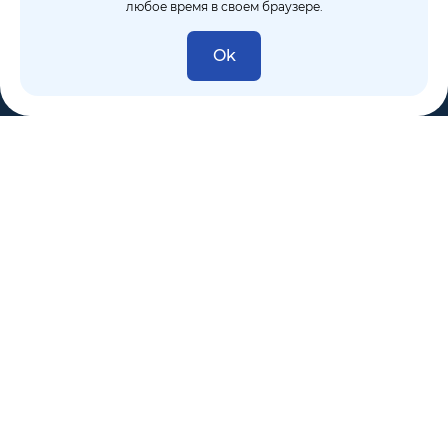
любое время в своем браузере.
Ok
8 (495) 106-10-50
sales@dixten.ru
Валдайский проезд, 8, Москва, 125445
Компания
Решения
Покупателям