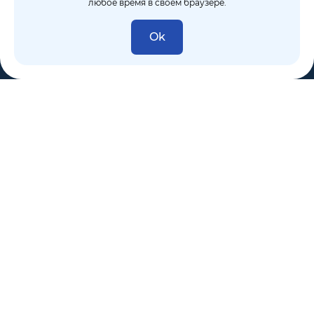
любое время в своем браузере.
Ok
8 (495) 106-10-50
sales@dixten.ru
Валдайский проезд, 8, Москва, 125445
Компания
Решения
Покупателям