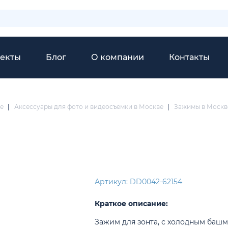
екты
Блог
О компании
Контакты
е
|
Аксессуары для фото и видеосъемки в Москве
|
Зажимы в Москв
Артикул: DD0042-62154
Краткое описание:
Зажим для зонта, с холодным башм