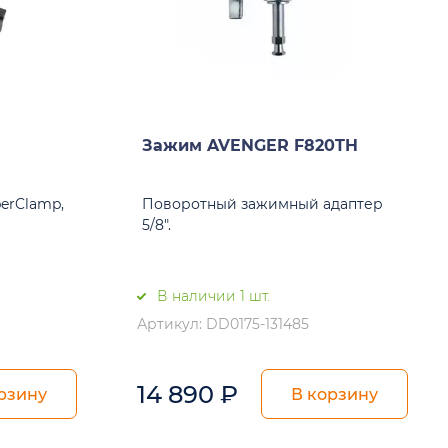
Зажим AVENGER F820TH
erClamp,
Поворотный зажимный адаптер
5/8".
В наличии 1 шт.
Артикул: DD0175-131485
14 890
₽
рзину
В корзину