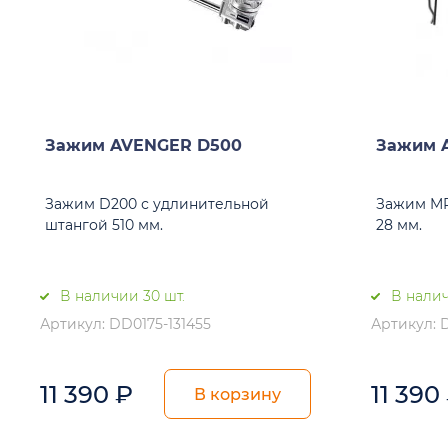
Зажим AVENGER D500
Зажим 
Зажим D200 с удлинительной
Зажим MP
штангой 510 мм.
28 мм.
В наличии 30 шт.
В налич
Артикул: DD0175-131455
Артикул: D
11 390
₽
11 390
В корзину