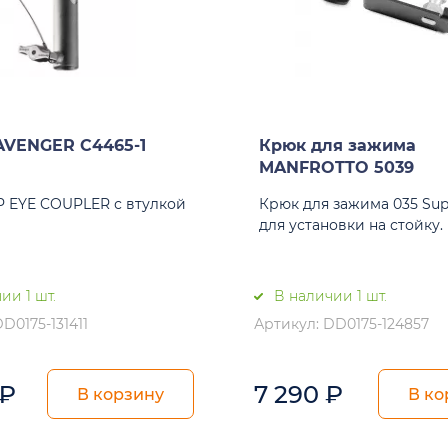
AVENGER C4465-1
Крюк для зажима
MANFROTTO 5039
 EYE COUPLER с втулкой
Крюк для зажима 035 Sup
для установки на стойку.
ии 1 шт.
В наличии 1 шт.
D0175-131411
Артикул: DD0175-124857
₽
7 290
₽
В корзину
В ко