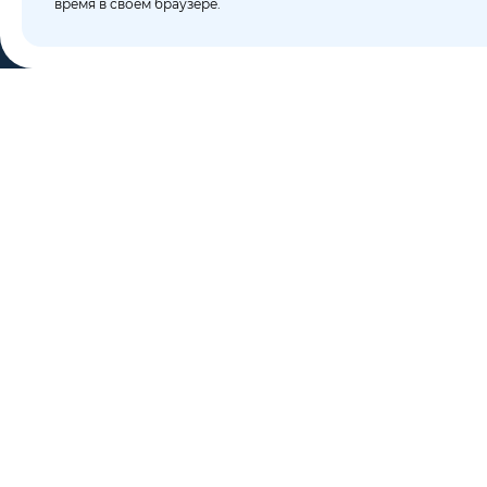
время в своем браузере.
КО
Пор
8 (495) 106-10-50
Бло
sales@dixten.ru
О к
Валдайский проезд, 8,
Кон
Москва, 125445
Кар