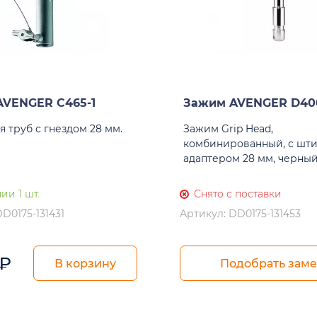
AVENGER C465-1
Зажим AVENGER D40
 труб с гнездом 28 мм.
Зажим Grip Head,
комбинированный, с шти
адаптером 28 мм, черный
ии 1 шт.
Снято с поставки
D0175-131431
Артикул: DD0175-131453
₽
В корзину
Подобрать зам