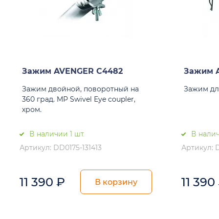
Зажим AVENGER C4482
Зажим 
Зажим двойной, поворотный на
Зажим для
360 град. MP Swivel Eye coupler,
хром.
В наличии 1 шт.
В налич
Артикул: DD0175-131413
Артикул: D
11 390
₽
11 390
В корзину