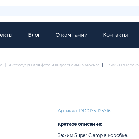
екты
Блог
О компании
Контакты
е
|
Аксессуары для фото и видеосъемки в Москве
|
Зажимы в Москв
Артикул: DD0175-125716
Краткое описание:
Зажим Super Clamp в коробке.