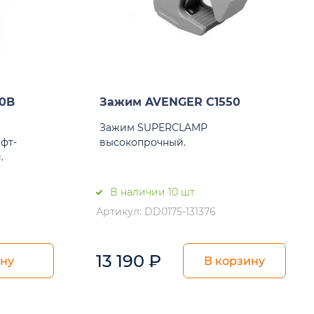
0B
Зажим AVENGER C1550
Зажим SUPERCLAMP
фт-
высокопрочный.
.
В наличии 10 шт.
Артикул: DD0175-131376
13 190
₽
ену
В корзину