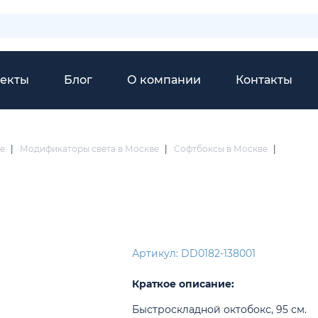
екты
Блог
О компании
Контакты
е
|
Модификаторы света в Москве
|
Софтбоксы в Москве
|
Артикул: DD0182-138001
Краткое описание:
Быстроскладной октобокс, 95 см.