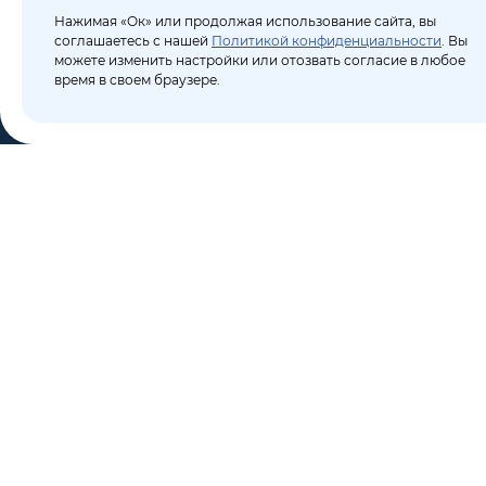
Нажимая «Ок» или продолжая использование сайта, вы
соглашаетесь с нашей
Политикой конфиденциальности
. Вы
можете изменить настройки или отозвать согласие в любое
время в своем браузере.
КО
Пор
8 (495) 106-10-50
Бло
sales@dixten.ru
О к
Валдайский проезд, 8,
Кон
Москва, 125445