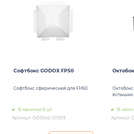
Софтбокс GODOX FP50
Октобок
Софтбокс сферический для FH50.
Октобокс
вспышки.
В наличии 6 шт.
В налич
Артикул: DD0042-127293
Артикул: 