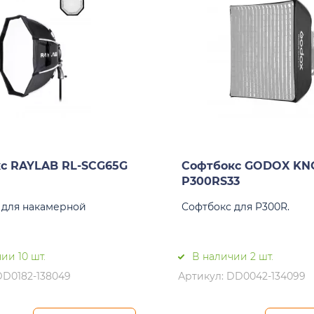
с RAYLAB RL-SCG65G
Софтбокс GODOX K
P300RS33
 для накамерной
Софтбокс для P300R.
ии 10 шт.
В наличии 2 шт.
DD0182-138049
Артикул: DD0042-134099