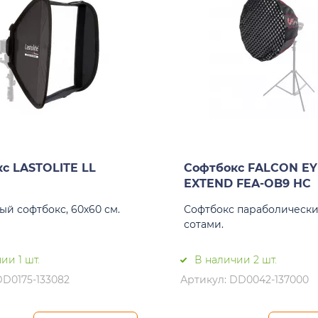
с LASTOLITE LL
Софтбокс FALCON EY
EXTEND FEA-OB9 HC
ый софтбокс, 60х60 см.
Софтбокс параболически
сотами.
ии 1 шт.
В наличии 2 шт.
DD0175-133082
Артикул: DD0042-137000