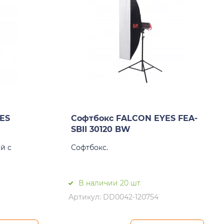
ES
Софтбокс FALCON EYES FEA-
SBII 30120 BW
й с
Софтбокс.
В наличии 20 шт.
Артикул: DD0042-120754