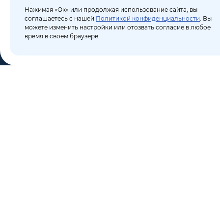
Нажимая «Ок» или продолжая использование сайта, вы
соглашаетесь с нашей
Политикой конфиденциальности
. Вы
можете изменить настройки или отозвать согласие в любое
время в своем браузере.
КО
Пор
8 (495) 106-10-50
Бло
sales@dixten.ru
О к
Валдайский проезд, 8,
Кон
Москва, 125445