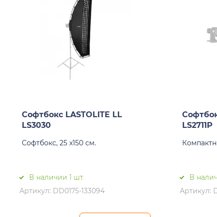
Софтбокс LASTOLITE LL
Софтбок
LS3030
LS2711P
Софтбокс, 25 x150 см.
Компактн
В наличии 1 шт.
В налич
Артикул: DD0175-133094
Артикул: 