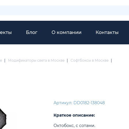
екты
Блог
О компании
Контакты
е
|
Модификаторы света в Москве
|
Софтбоксы в Москве
|
Артикул: DD0182-138048
Краткое описание:
Октобокс, с сотами.