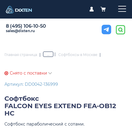
8 (495) 106-10-50
sales@dixten.ru
|
...
Главная страница
|
Софтбоксы в Москве
|
Снято с поставки
Артикул: DD0042-136999
Софтбокс
FALCON EYES EXTEND FEA-OB12
HC
Софтбокс параболический с сотами.