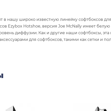
одит в нашу широко известную линейку софтбоксов д
ов Ezybox Hotshoe, версия Joe McNally имеет белую
ровень диффузии. Как и другие наши софтбоксы, эт
ессуарами для софтбоксов, такими как сетки и поло
ы