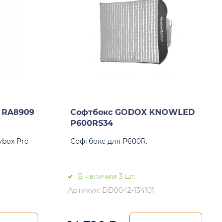
 RA8909
Софтбокс GODOX KNOWLED
P600RS34
ybox Pro
Софтбокс для P600R.
В наличии 3 шт.
Артикул: DD0042-134101