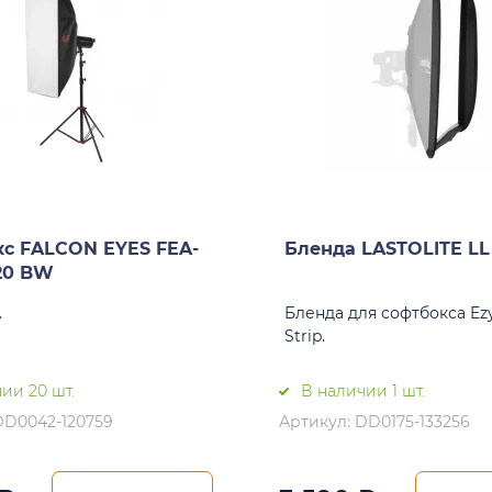
с FALCON EYES FEA-
Бленда LASTOLITE LL
120 BW
.
Бленда для софтбокса Ez
Strip.
ии 20 шт.
В наличии 1 шт.
DD0042-120759
Артикул: DD0175-133256