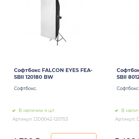
Софтбокс FALCON EYES FEA-
Софтбок
SBII 120180 BW
SBII 80
Софтбокс.
Софтбокс
В наличии 4 шт.
В налич
Артикул: DD0042-120753
Артикул: 