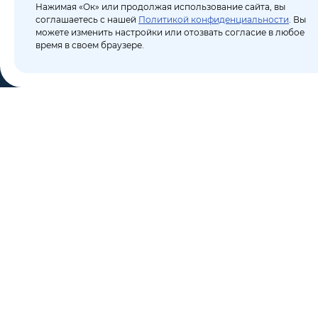
Нажимая «Ок» или продолжая использование сайта, вы
соглашаетесь с нашей
Политикой конфиденциальности
. Вы
можете изменить настройки или отозвать согласие в любое
время в своем браузере.
КО
Пор
8 (495) 106-10-50
Бло
sales@dixten.ru
О к
Валдайский проезд, 8,
Кон
Москва, 125445