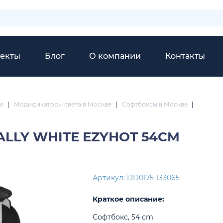
екты
Блог
О компании
Контакты
е
|
Модификаторы света в Москве
|
Софтбоксы в Москве
|
ALLY WHITE EZYHOT 54CM
Артикул: DD0175-133065
Краткое описание:
Софтбокс, 54 cm.