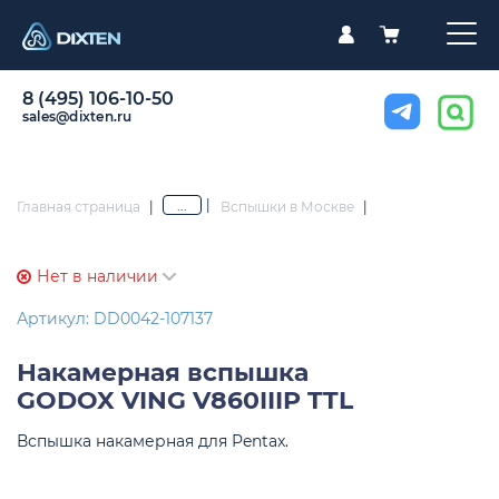
8 (495) 106-10-50
sales@dixten.ru
|
...
Главная страница
|
Вспышки в Москве
|
Нет в наличии
Артикул: DD0042-107137
Накамерная вспышка
GODOX VING V860IIIP TTL
Вспышка накамерная для Pentax.