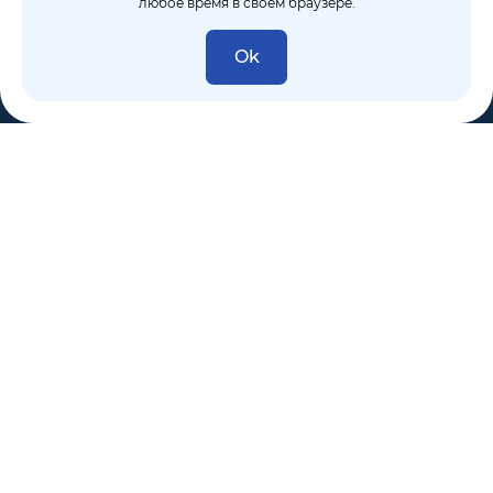
любое время в своем браузере.
Ok
8 (495) 106-10-50
sales@dixten.ru
Валдайский проезд, 8, Москва, 125445
Компания
Решения
Покупателям