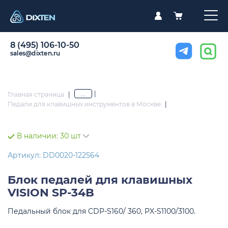
8 (495) 106-10-50
sales@dixten.ru
|
...
Главная страница
|
Педали для клавишных инструментов в Москве
|
В наличии:
30 шт
Артикул: DD0020-122564
Блок педалей для клавишных
VISION SP-34B
Педальный блок для CDP-S160/ 360, PX-S1100/3100.