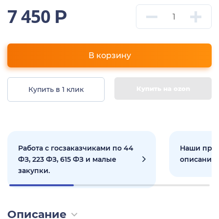
7 450
Р
В корзину
Купить на ozon
Купить в 1 клик
Работа с госзаказчиками по 44
Наши прое
ФЗ, 223 ФЗ, 615 ФЗ и малые
описанием
закупки.
Описание