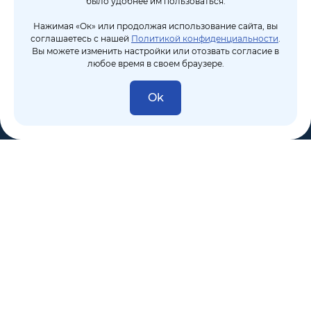
было удобнее им пользоваться.
Нажимая «Ок» или продолжая использование сайта, вы
соглашаетесь с нашей
Политикой конфиденциальности
.
Вы можете изменить настройки или отозвать согласие в
любое время в своем браузере.
Ok
8 (495) 106-10-50
sales@dixten.ru
Валдайский проезд, 8, Москва, 125445
Компания