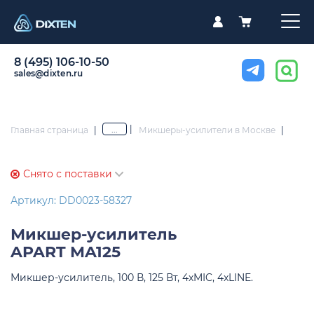
8 (495) 106-10-50
sales@dixten.ru
|
...
Главная страница
|
Микшеры-усилители в Москве
|
Снято с поставки
Артикул: DD0023-58327
Микшер-усилитель
APART MA125
Микшер-усилитель, 100 В, 125 Вт, 4хMIC, 4xLINE.