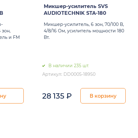
Микшер-усилитель SVS
B
AUDIOTECHNIK STA-180
-
Микшер-усилитель, 6 зон, 70/100 В,
 зон,
4/8/16 Ом, усилитель мощности 180
ель и FM
Вт.
В наличии 235 шт.
Артикул: DD0005-18950
28 135
₽
ену
В корзину