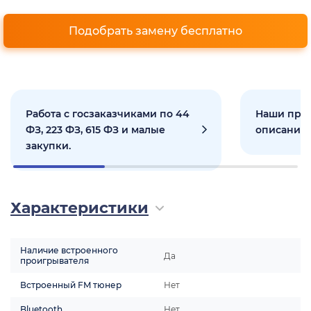
Подобрать замену бесплатно
Работа с госзаказчиками по 44
Наши прое
ФЗ, 223 ФЗ, 615 ФЗ и малые
описанием
закупки.
Характеристики
Наличие встроенного
Да
проигрывателя
Встроенный FM тюнер
Нет
Bluetooth
Нет