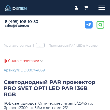
8 (495) 106-10-50
sales@dixten.ru
|
...
Главная страница
|
Прожекторы PAR LED в Москве
|
Снято с поставки
Артикул: DD0007-4069
Светодиодный PAR прожектор
PRO SVET OPTI LED PAR 136B
RGB
RGB-светодиодов. Оптические линзы:15/25/45 гр.
Яркость:2300Lux-3,5м с линзами-25*