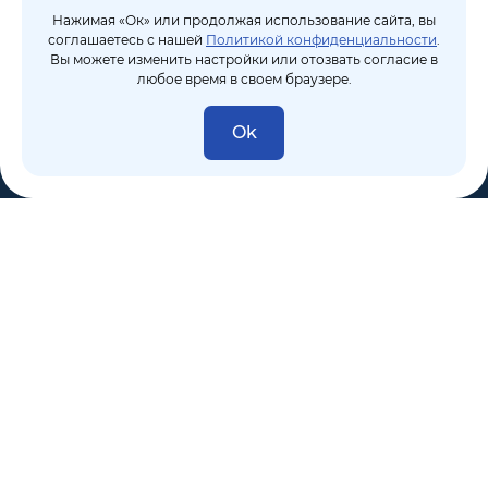
Нажимая «Ок» или продолжая использование сайта, вы
соглашаетесь с нашей
Политикой конфиденциальности
.
Вы можете изменить настройки или отозвать согласие в
любое время в своем браузере.
Ok
8 (495) 106-10-50
sales@dixten.ru
Валдайский проезд, 8, Москва, 125445
Компания
Решения