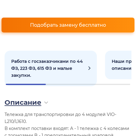
Подобрать замену бесплатно
Работа с госзаказчиками по 44
Наши прое
ФЗ, 223 ФЗ, 615 ФЗ и малые
описанием
закупки.
Описание
Тележка для транспортировки до 4 модулей VIO-
L210/L1610.
В комплект поставки входят: A - 1 тележка с 4 колесами
с тормозами B - 1 предохранительный храповой