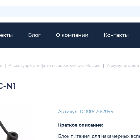
екты
Блог
О компании
Контакты
е
|
Аксессуары для фото и видеосъемки в Москве
|
Аккумуляторы и 
C-N1
Артикул: DD0042-62095
Краткое описание:
Блок питания, для накамерных вс