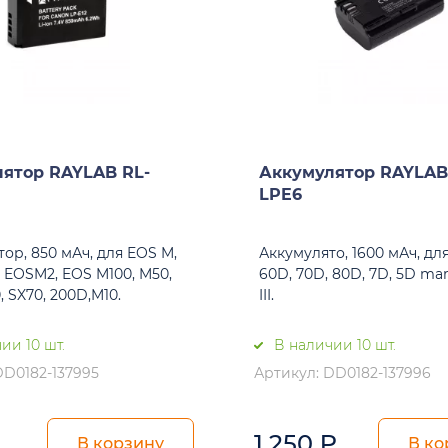
ятор RAYLAB RL-
Аккумулятор RAYLAB
LPE6
ор, 850 мАч, для EOS M,
Аккумулято, 1600 мАч, дл
 EOSM2, EOS M100, M50,
60D, 70D, 80D, 7D, 5D mark
, SX70, 200D,M10.
III.
ии 10 шт.
В наличии 10 шт.
DD0182-137995
Артикул: DD0182-137996
₽
1 250
₽
В корзину
В ко