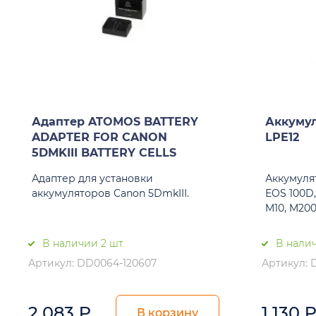
Адаптер ATOMOS BATTERY
Аккумул
ADAPTER FOR CANON
LPE12
5DMKIII BATTERY CELLS
Адаптер для установки
Аккумулят
аккумуляторов Canon 5DmkIII.
EOS 100D,
M10, M200
В наличии 2 шт.
В налич
Артикул: DD0064-120607
Артикул: 
2 083
₽
1 130
В корзину