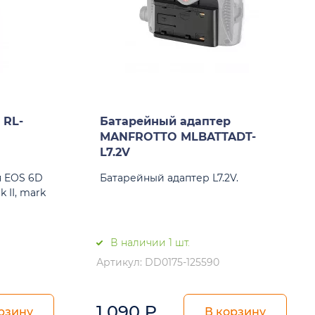
 RL-
Батарейный адаптер
MANFROTTO MLBATTADT-
L7.2V
я EOS 6D
Батарейный адаптер L7.2V.
 II, mark
В наличии 1 шт.
Артикул: DD0175-125590
1 090
₽
рзину
В корзину