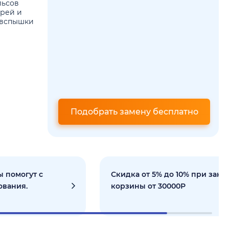
льсов
арей и
 вспышки
Подобрать замену бесплатно
 помогут с
Скидка от 5% до 10% при зака
ования.
корзины от 30000Р