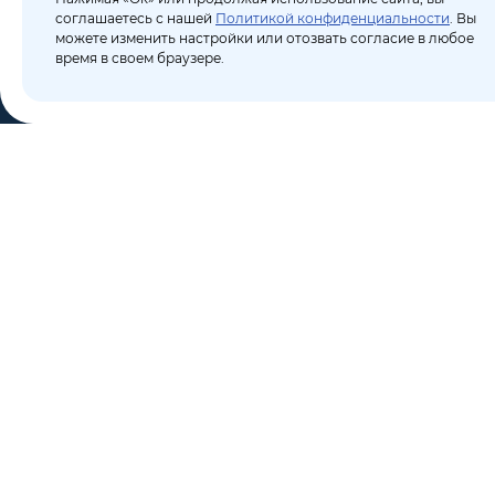
соглашаетесь с нашей
Политикой конфиденциальности
. Вы
можете изменить настройки или отозвать согласие в любое
время в своем браузере.
КО
Пор
8 (495) 106-10-50
Бло
sales@dixten.ru
О к
Валдайский проезд, 8,
Кон
Москва, 125445
Кар