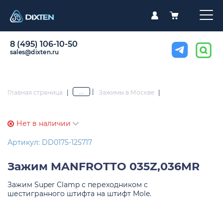
8 (495) 106-10-50
sales@dixten.ru
|
...
Главная страница
|
Зажимы в Москве
|
Нет в наличии
Артикул: DD0175-125717
Зажим
MANFROTTO 035Z,036MR
Зажим Super Clamp с переходником с
шестигранного штифта на штифт Mole.