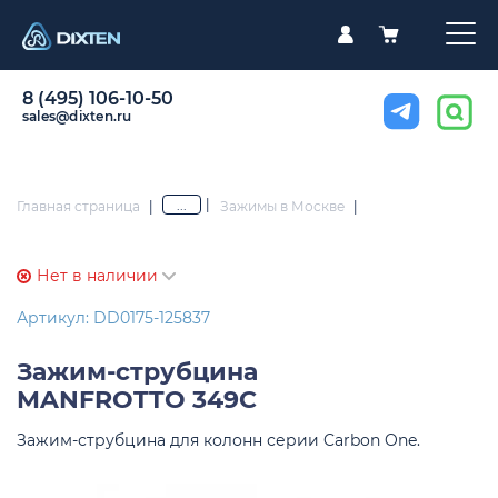
8 (495) 106-10-50
sales@dixten.ru
|
...
Главная страница
|
Зажимы в Москве
|
Нет в наличии
Артикул: DD0175-125837
Зажим-струбцина
MANFROTTO 349C
Зажим-струбцина для колонн серии Carbon One.