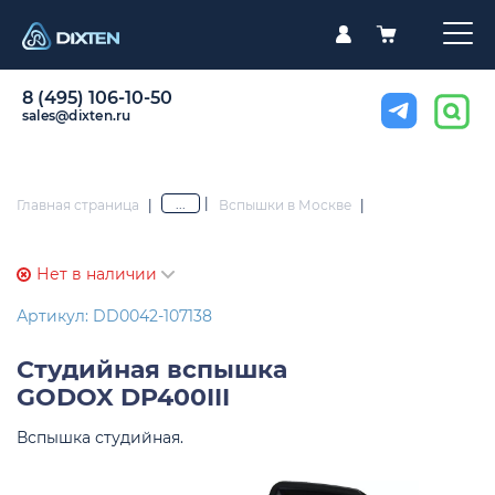
8 (495) 106-10-50
sales@dixten.ru
|
...
Главная страница
|
Вспышки в Москве
|
Нет в наличии
Артикул: DD0042-107138
Студийная вспышка
GODOX DP400III
Вспышка студийная.