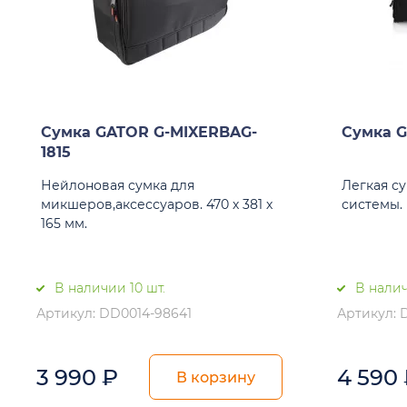
Сумка GATOR G-MIXERBAG-
Сумка G
1815
Нейлоновая cумка для
Легкая су
микшеров,аксессуаров. 470 х 381 х
системы.
165 мм.
В наличии 10 шт.
В налич
Артикул: DD0014-98641
Артикул: 
3 990
₽
4 590
В корзину