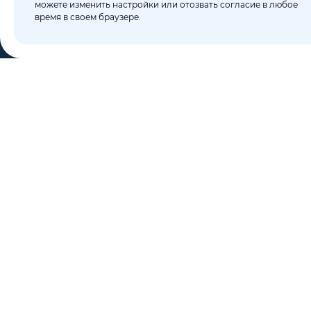
можете изменить настройки или отозвать согласие в любое
время в своем браузере.
КО
Пор
8 (495) 106-10-50
Бло
sales@dixten.ru
О к
Валдайский проезд, 8,
Кон
Москва, 125445
Кар