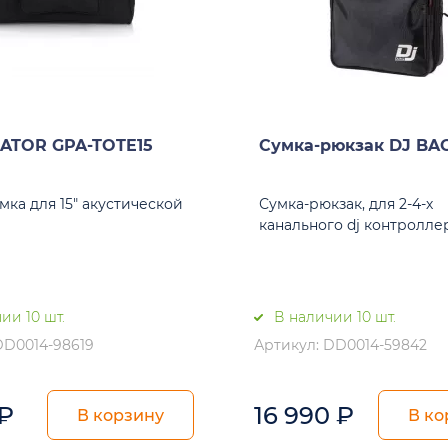
ATOR GPA-TOTE15
Сумка-рюкзак DJ BA
мка для 15" акустической
Сумка-рюкзак, для 2-4-х
канального dj контролле
ии 10 шт.
В наличии 10 шт.
DD0014-98619
Артикул: DD0014-59842
₽
16 990
₽
В корзину
В ко