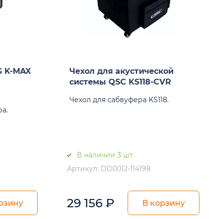
G K-MAX
Чехол для акустической
системы QSC KS118-CVR
Чехол для сабвуфера KS118.
ра.
В наличии 3 шт.
Артикул: DD0012-114198
29 156
₽
рзину
В корзину