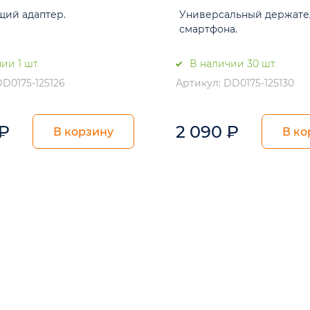
ий адаптер.
Универсальный держате
смартфона.
ии 1 шт.
В наличии 30 шт.
DD0175-125126
Артикул: DD0175-125130
₽
2 090
₽
В корзину
В ко