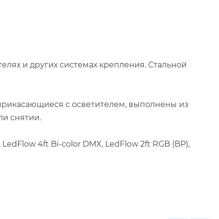
елях и других системах крепления. Стальной
оприкасающиеся с осветителем, выполнены из
ли снятии.
edFlow 4ft Bi-color DMX, LedFlow 2ft RGB (BP),