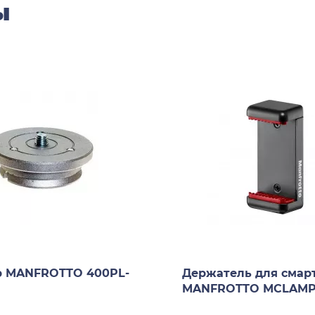
ы
р MANFROTTO 400PL-
Держатель для смар
MANFROTTO MCLAM