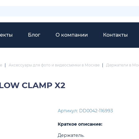
екты
Блог
О компании
Контакты
е
|
Аксессуары для фото и видеосъемки в Москве
|
Держатели в Мо
FLOW CLAMP X2
Артикул: DD0042-116993
Краткое описание:
Держатель.