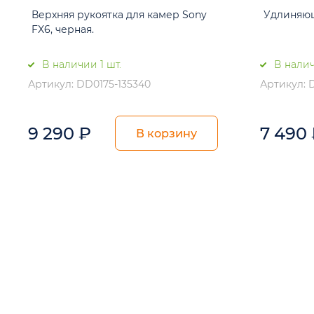
Верхняя рукоятка для камер Sony
Удлиняющ
FX6, черная.
В наличии 1 шт.
В налич
Артикул: DD0175-135340
Артикул: 
9 290
₽
7 490
В корзину