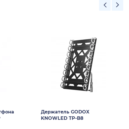
тфона
Держатель GODOX
P
KNOWLED TP-B8