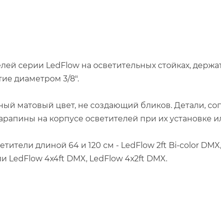
ей серии LedFlow на осветительных стойках, держат
ие диаметром 3/8″.
ный матовый цвет, не создающий бликов. Детали, с
царапины на корпусе осветителей при их установке и
ели длиной 64 и 120 см - LedFlow 2ft Bi-color DMX, L
и LedFlow 4х4ft DMX, LedFlow 4х2ft DMX.